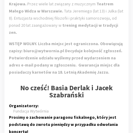
Krajowa.
Przez wiele lat związany z muzycznym
Teatrem
Małego Widza w Warszawie.
Tata Jeremiego (lat 13) i Julka (lat
8). Entuzjasta wschodniej filozofii i praktyki samorozwoju, od
ponad 20 lat zaangażowany w
trening medytacji w tradycji
zen.
WSTĘP WOLNY. Liczba miejsc jest ograniczona. Obowiązują
zapisy:
biuro@wytwornia.pl
Decyduje kolejność zgłoszeń.
Potwierdzenie udziału wyślemy przed wydarzeniem na
adres e-mail podany w zgłoszeniu. Gwarancja miejsc dla
posiadaczy karnetów na 18. Letnią Akademię Jazzu.
No cześć! Basia Derlak i Jacek
Szabrański
Organizatorzy:
Fundacja Wytwórnia
Prosimy o zachowanie paragonu fiskalnego, który jest
podstawą do zwrotu pieniędzy w przypadku odwołania
koncertu!