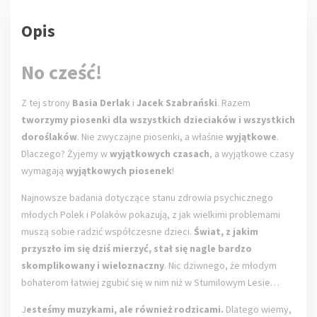
Opis
No cześć!
Z tej strony
Basia Derlak
i
Jacek Szabrański
. Razem
tworzymy piosenki dla wszystkich dzieciaków i wszystkich
doroślaków
. Nie zwyczajne piosenki, a właśnie
wyjątkowe
.
Dlaczego? Żyjemy w
wyjątkowych czasach
, a wyjątkowe czasy
wymagają
wyjątkowych piosenek
!
Najnowsze badania dotyczące stanu zdrowia psychicznego
młodych Polek i Polaków pokazują, z jak wielkimi problemami
muszą sobie radzić współczesne dzieci.
Świat, z jakim
przyszło im się dziś mierzyć, stał się nagle bardzo
skomplikowany i wieloznaczny
. Nic dziwnego, że młodym
bohaterom łatwiej zgubić się w nim niż w Stumilowym Lesie…
J
esteśmy muzykami, ale również rodzicami.
Dlatego wiemy,