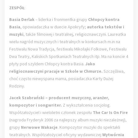
ZESPÓŁ
:
Basia Derlak
– liderka i fronmentka grupy
Chłopcy kontra
Basia
, opowiadaczka w duecie Apokryfy;
autorka tekstów i
muzyki
, także filmowej i teatralnej, religioznawczyni. Laureatka
wielu nagród muzycznych i teatralnych w konkursach m.in na
Festiwalu Nowa Tradycja, festiwalu Mikołajki Folkowe, Festiwalu
Dwa Teatry, Kaliskich Spotkaniach Teatralnych itp. Ma na koncie 4
płyty pod szyldem Chłopcy kontra Basia.
Jako
religioznawczyni pracuje w Szkole w Chmurze.
Szczęśliwa,
choć często niewyspana mama, posiadaczka Karty Dużej
Rodziny.
Jacek Szabrański – producent muzyczny, aranżer,
kompozytor i songwriter.
Z wykształcenia socjolog.
Współzałożyciel i wieloletni członek zespołu
The Car Is On Fire
(nagroda Fryderyk 2006 za najlepszy album muzyki niezależnej),
grupy
Nerwowe Wakacje
. Kompozytor muzyki do spektakli
teatralnych. Współzałożyciel oficyny wydawniczej
Wytwórnia