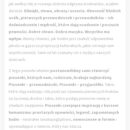
jak wielką rolę w rozwoju dziecka odgrywa środowisko, w jakim
dorasta.
Dźwięki, słowa, obrazy i uczucia. Obecność bliskich
osób, pierwszych przewodniczek i przewodników – ich
doświadczenie i mądrość, które dają osadzenie i poczucie
pewności. Dobre słowo. Dobra muzyka. Wszystko ma
wpływ.
Wiemy również, jak trudno jest znaleźć odpowiednie
jakości w gąszczu propozycji kulturalnych, jakie serwuje nam
współczesność. Sami od lat szukamy ich z myślą o naszych
dzieciach.
Z tego powodu właśnie
postanowiliśmy sami stworzyć
piosenki, których nam, rodzicom, brakuje najbardziej.
Piosenki – przewodniczki. Piosenki – przyjaciółki.
Takie,
które dają nadzieję i siłę podczas stawiania pierwszych kroków
na życiowej drodze i takie, które podają pomocne ramię w
chwilach zwątpienia.
Piosenki czerpiące inspirację z korzeni
humanizmu: prastarych opowieści, legend, zapomnianych
baśni
– neutralne światopoglądowo,
nowoczesne w formie
i
opowiadające o świecie, który nas otacza.