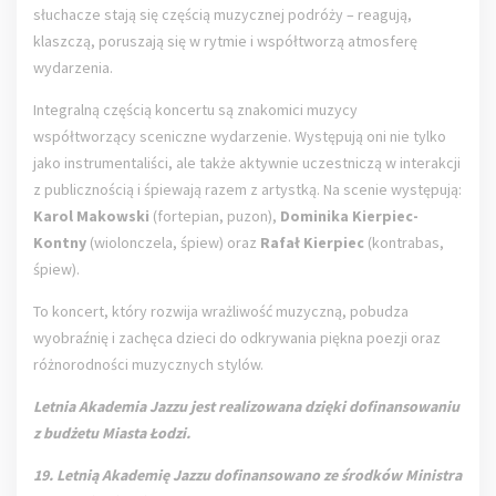
słuchacze stają się częścią muzycznej podróży – reagują,
klaszczą, poruszają się w rytmie i współtworzą atmosferę
wydarzenia.
Integralną częścią koncertu są znakomici muzycy
współtworzący sceniczne wydarzenie. Występują oni nie tylko
jako instrumentaliści, ale także aktywnie uczestniczą w interakcji
z publicznością i śpiewają razem z artystką. Na scenie występują:
Karol Makowski
(fortepian, puzon),
Dominika Kierpiec-
Kontny
(wiolonczela, śpiew) oraz
Rafał Kierpiec
(kontrabas,
śpiew).
To koncert, który rozwija wrażliwość muzyczną, pobudza
wyobraźnię i zachęca dzieci do odkrywania piękna poezji oraz
różnorodności muzycznych stylów.
Letnia Akademia Jazzu jest realizowana dzięki dofinansowaniu
z budżetu Miasta Łodzi.
19. Letnią Akademię Jazzu dofinansowano ze środków Ministra