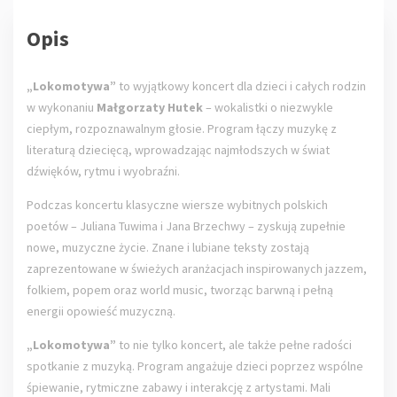
Opis
„Lokomotywa”
to wyjątkowy koncert dla dzieci i całych rodzin
w wykonaniu
Małgorzaty Hutek
– wokalistki o niezwykle
ciepłym, rozpoznawalnym głosie. Program łączy muzykę z
literaturą dziecięcą, wprowadzając najmłodszych w świat
dźwięków, rytmu i wyobraźni.
Podczas koncertu klasyczne wiersze wybitnych polskich
poetów – Juliana Tuwima i Jana Brzechwy – zyskują zupełnie
nowe, muzyczne życie. Znane i lubiane teksty zostają
zaprezentowane w świeżych aranżacjach inspirowanych jazzem,
folkiem, popem oraz world music, tworząc barwną i pełną
energii opowieść muzyczną.
„Lokomotywa”
to nie tylko koncert, ale także pełne radości
spotkanie z muzyką. Program angażuje dzieci poprzez wspólne
śpiewanie, rytmiczne zabawy i interakcję z artystami. Mali