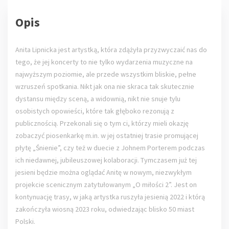
Opis
Anita Lipnicka jest artystką, która zdążyła przyzwyczaić nas do
tego, że jej koncerty to nie tylko wydarzenia muzyczne na
najwyższym poziomie, ale przede wszystkim bliskie, pełne
wzruszeń spotkania. Nikt jak ona nie skraca tak skutecznie
dystansu między sceną, a widownią, nikt nie snuje tylu
osobistych opowieści, które tak głęboko rezonują z
publicznością. Przekonali się o tym ci, którzy mieli okazję
zobaczyć piosenkarkę m.in. w jej ostatniej trasie promującej
płytę „Śnienie”, czy też w duecie z Johnem Porterem podczas
ich niedawnej, jubileuszowej kolaboracji. Tymczasem już tej
jesieni będzie można oglądać Anitę w nowym, niezwykłym
projekcie scenicznym zatytułowanym „O miłości 2”. Jest on
kontynuację trasy, w jaką artystka ruszyła jesienią 2022 i którą
zakończyła wiosną 2023 roku, odwiedzając blisko 50 miast
Polski.