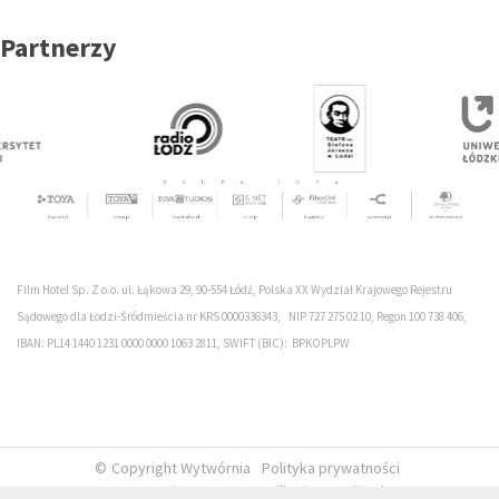
Partnerzy
Film Hotel Sp. Z o.o. ul. Łąkowa 29, 90-554 Łódź, Polska XX Wydział Krajowego Rejestru
Sądowego dla Łodzi-Śródmieścia nr KRS 0000336343, NIP 727 275 02 10, Regon 100 738 406,
IBAN: PL14 1440 1231 0000 0000 1063 2811, SWIFT (BIC): BPKOPLPW
Copyright Wytwórnia
Polityka prywatności
Tworzenie stron www
milleniumstudio.pl