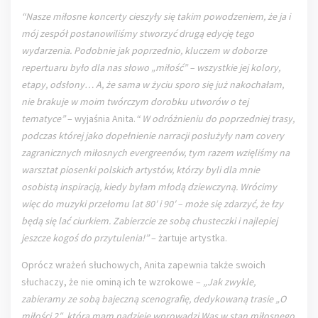
“Nasze miłosne koncerty cieszyły się takim powodzeniem, że ja i
mój zespół postanowiliśmy stworzyć drugą edycję tego
wydarzenia. Podobnie jak poprzednio, kluczem w doborze
repertuaru było dla nas słowo „miłość” – wszystkie jej kolory,
etapy, odsłony… A, że sama w życiu sporo się już nakochałam,
nie brakuje w moim twórczym dorobku utworów o tej
tematyce”
– wyjaśnia Anita.
“ W odróżnieniu do poprzedniej trasy,
podczas której jako dopełnienie narracji posłużyły nam covery
zagranicznych miłosnych evergreenów, tym razem wzięliśmy na
warsztat piosenki polskich artystów, którzy byli dla mnie
osobistą inspiracją, kiedy byłam młodą dziewczyną. Wrócimy
więc do muzyki przełomu lat 80′ i 90′ – może się zdarzyć, że łzy
będą się lać ciurkiem. Zabierzcie ze sobą chusteczki i najlepiej
jeszcze kogoś do przytulenia!”
– żartuje artystka.
Oprócz wrażeń słuchowych, Anita zapewnia także swoich
słuchaczy, że nie ominą ich te wzrokowe –
„Jak zwykle,
zabieramy ze sobą bajeczną scenografię, dedykowaną trasie „O
miłości 2″, która mam nadzieję wprowadzi Was w stan miłosnego