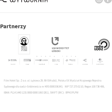
Partnerzy
Film Hotel Sp. Z o.o. ul. Łąkowa 29, 90-554 Łódź, Polska XX Wydział Krajowego Rejestru
Sądowego dla Łodzi-Śródmieścia nr KRS 0000336343, NIP 727 275 02 10, Regon 100 738 406,
IBAN: PL14 1440 1231 0000 0000 1063 2811, SWIFT (BIC): BPKOPLPW