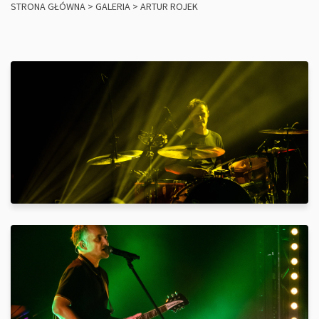
STRONA GŁÓWNA
>
GALERIA
>
ARTUR ROJEK