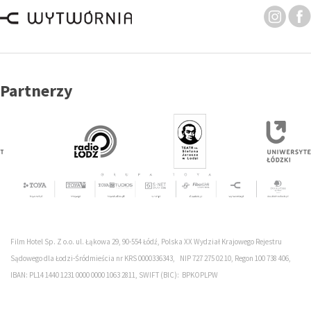
Partnerzy
Film Hotel Sp. Z o.o. ul. Łąkowa 29, 90-554 Łódź, Polska XX Wydział Krajowego Rejestru
Sądowego dla Łodzi-Śródmieścia nr KRS 0000336343, NIP 727 275 02 10, Regon 100 738 406,
IBAN: PL14 1440 1231 0000 0000 1063 2811, SWIFT (BIC): BPKOPLPW