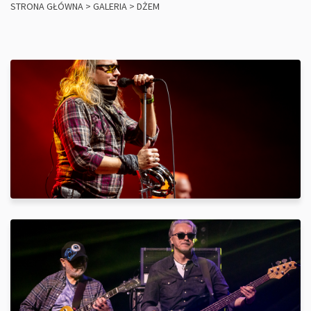
STRONA GŁÓWNA
>
GALERIA
>
DŻEM