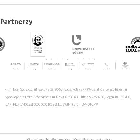
Partnerzy
Film Hotel Sp. Z o.o. ul. Łąkowa 29, 90-554 Łódź, Polska XX Wydział Krajowego Rejestru
Sądowego dla Łodzi-Śródmieścia nr KRS 0000336343, NIP 727 275 02 10, Regon 100 738 406,
IBAN: PL14 1440 1231 0000 0000 1063 2811, SWIFT (BIC): BPKOPLPW
Copyright Wytwórnia
Polityka prywatności