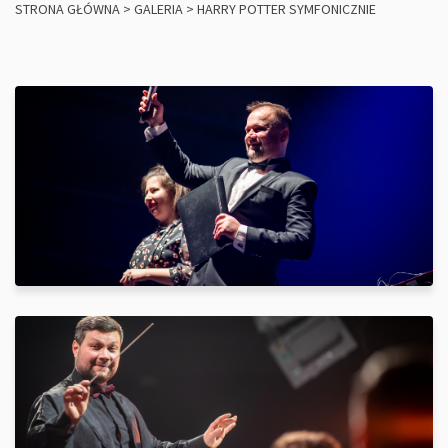
STRONA GŁÓWNA
>
GALERIA
>
HARRY POTTER SYMFONICZNIE