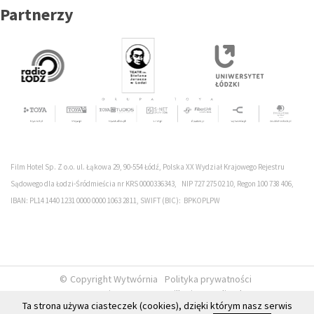
Partnerzy
Film Hotel Sp. Z o.o. ul. Łąkowa 29, 90-554 Łódź, Polska XX Wydział Krajowego Rejestru
Sądowego dla Łodzi-Śródmieścia nr KRS 0000336343, NIP 727 275 02 10, Regon 100 738 406,
IBAN: PL14 1440 1231 0000 0000 1063 2811, SWIFT (BIC): BPKOPLPW
Copyright Wytwórnia
Polityka prywatności
Tworzenie stron www
milleniumstudio.pl
Ta strona używa ciasteczek (cookies), dzięki którym nasz serwis