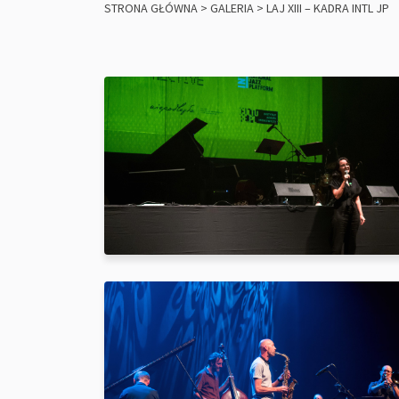
STRONA GŁÓWNA
>
GALERIA
>
LAJ XIII – KADRA INTL JP