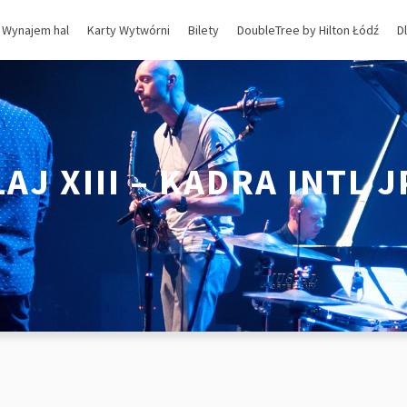
Wynajem hal
Karty Wytwórni
Bilety
DoubleTree by Hilton Łódź
D
LAJ XIII – KADRA INTL J