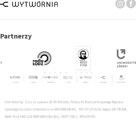
Partnerzy
Film Hotel Sp. Z o.o. ul. Łąkowa 29, 90-554 Łódź, Polska XX Wydział Krajowego Rejestru
Sądowego dla Łodzi-Śródmieścia nr KRS 0000336343, NIP 727 275 02 10, Regon 100 738 406,
IBAN: PL14 1440 1231 0000 0000 1063 2811, SWIFT (BIC): BPKOPLPW