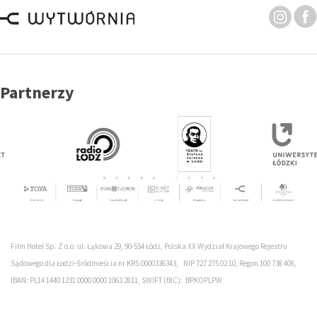
Partnerzy
Film Hotel Sp. Z o.o. ul. Łąkowa 29, 90-554 Łódź, Polska XX Wydział Krajowego Rejestru
Sądowego dla Łodzi-Śródmieścia nr KRS 0000336343, NIP 727 275 02 10, Regon 100 738 406,
IBAN: PL14 1440 1231 0000 0000 1063 2811, SWIFT (BIC): BPKOPLPW