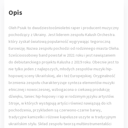
Opis
Oleh Psiuk to dwudziestoośmioletni raper i producent muzyczny
pochodzący z Ukrainy. Jest liderem zespołu Kalush Orchestra.
który zyskał światową popularność wygrywając tegoroczną
Eurowizję. Nazwa zespołu pochodzi od rodzinnego miasta Oleha.
Sześcioosobowy band powstał w 2021 roku i jest nawiązaniem
do debiutanckiego projektu Kalusha z 2019 roku. Obecnie jest to
nie tylko jeden z najlepszych, młodych zespołów muzyki hip-
hopowej sceny Ukraińskiej, ale i też Europejskiej. Oryginalność
brzmienia zespołu charakteryzuje synteza elementów muzyki
etnicznej i nowoczesnej, wzbogacona o ciekawą produkcję
dźwięku, taniec hip-hopowy i rap w rodzimym języku artystów.
Stroje, w których występują artyści również nawiązują do ich
pochodzenia, przykładem są czerwono-czarne barwy,
tradycyjne kamizelki i różowe kapelusze uszyte w tradycyjnym
ukraińskim stylu. Skład zespołu tworzą multiinstrumentaliści