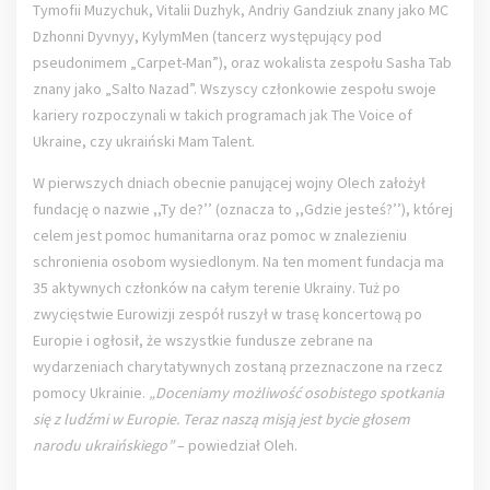
Tymofii Muzychuk, Vitalii Duzhyk, Andriy Gandziuk znany jako MC
Dzhonni Dyvnyy, KylymMen (tancerz występujący pod
pseudonimem „Carpet-Man”), oraz wokalista zespołu Sasha Tab
znany jako „Salto Nazad”. Wszyscy członkowie zespołu swoje
kariery rozpoczynali w takich programach jak The Voice of
Ukraine, czy ukraiński Mam Talent.
W pierwszych dniach obecnie panującej wojny Olech założył
fundację o nazwie ,,Ty de?’’ (oznacza to ,,Gdzie jesteś?’’), której
celem jest pomoc humanitarna oraz pomoc w znalezieniu
schronienia osobom wysiedlonym. Na ten moment fundacja ma
35 aktywnych członków na całym terenie Ukrainy. Tuż po
zwycięstwie Eurowizji zespół ruszył w trasę koncertową po
Europie i ogłosił, że wszystkie fundusze zebrane na
wydarzeniach charytatywnych zostaną przeznaczone na rzecz
pomocy Ukrainie.
„Doceniamy możliwość osobistego spotkania
się z ludźmi w Europie. Teraz naszą misją jest bycie głosem
narodu ukraińskiego”
– powiedział Oleh.