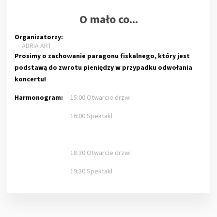
O mało co...
Organizatorzy:
ADRIA ART
Prosimy o zachowanie paragonu fiskalnego, który jest
podstawą do zwrotu pieniędzy w przypadku odwołania
koncertu!
Harmonogram:
15:00 Otwarcie drzwi
16:00 Spektakl
18:30 Otwarcie drzwi
19:30 Spektakl