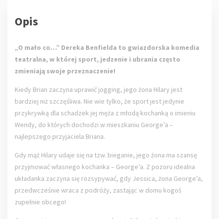
Opis
„O mało co…” Dereka Benfielda to gwiazdorska komedia
teatralna, w której sport, jedzenie i ubrania często
zmieniają swoje przeznaczenie!
Kiedy Brian zaczyna uprawić jogging, jego żona Hilary jest
bardziej niż szczęśliwa. Nie wie tylko, że sport jest jedynie
przykrywką dla schadzek jej męża z młodą kochanką o imieniu
Wendy, do których dochodzi w mieszkaniu George’a –
najlepszego przyjaciela Briana.
Gdy mąż Hilary udaje się na tzw. bieganie, jego żona ma szansę
przyjmować własnego kochanka – George’a. Z pozoru idealna
układanka zaczyna się rozsypywać, gdy Jessica, żona George’a,
przedwcześnie wraca z podróży, zastając w domu kogoś
zupełnie obcego!