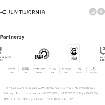
Partnerzy
Film Hotel Sp. Z o.o. ul. Łąkowa 29, 90-554 Łódź, Polska XX Wydział Krajowego Rejestru
Sądowego dla Łodzi-Śródmieścia nr KRS 0000336343, NIP 727 275 02 10, Regon 100 738 406,
IBAN: PL14 1440 1231 0000 0000 1063 2811, SWIFT (BIC): BPKOPLPW