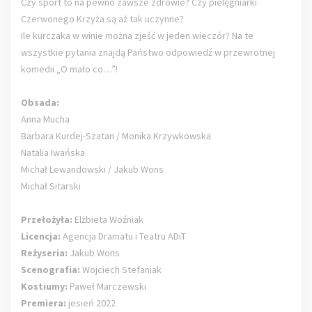
Czy sport to na pewno zawsze zdrowie? Czy pielęgniarki
Czerwonego Krzyża są aż tak uczynne?
Ile kurczaka w winie można zjeść w jeden wieczór? Na te
wszystkie pytania znajdą Państwo odpowiedź w przewrotnej
komedii „O mało co…”!
Obsada:
Anna Mucha
Barbara Kurdej-Szatan
/ Monika Krzywkowska
Natalia Iwańska
Michał Lewandowski / Jakub Wons
Michał Sitarski
Przełożyła:
Elżbieta Woźniak
Licencja:
Agencja Dramatu i Teatru ADiT
Reżyseria:
Jakub Wons
Scenografia:
Wojciech Stefaniak
Kostiumy:
Paweł Marczewski
Premiera:
jesień 2022